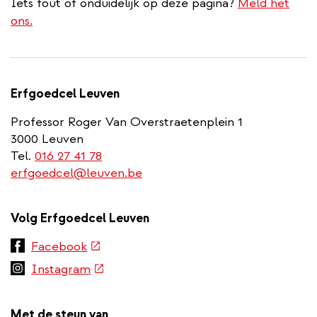
Iets fout of onduidelijk op deze pagina?
Meld het
ons.
Erfgoedcel Leuven
Professor Roger Van Overstraetenplein 1
3000 Leuven
Tel.
016 27 41 78
erfgoedcel@leuven.be
Volg Erfgoedcel Leuven
(externe
Facebook
link)
(externe
Instagram
link)
Met de steun van