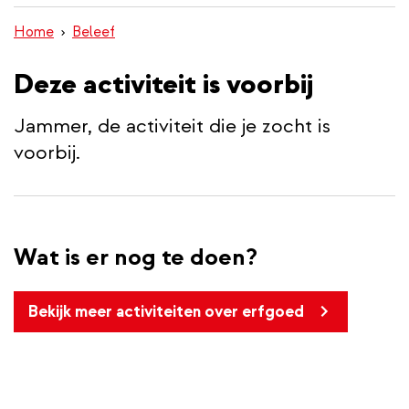
wisselen
inhoud
Home
Beleef
gaan
Deze activiteit is voorbij
Jammer, de activiteit die je zocht is
voorbij.
Wat is er nog te doen?
Bekijk meer activiteiten over erfgoed