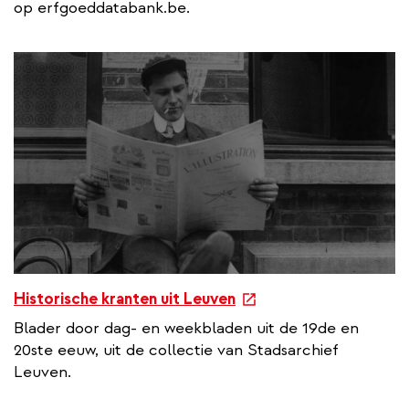
op erfgoeddatabank.be.
e
Historische kranten uit Leuven
x
Blader door dag- en weekbladen uit de 19de en
t
20ste eeuw, uit de collectie van Stadsarchief
e
Leuven.
r
n