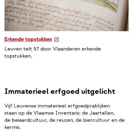
k
e
Erkende topstukken
x
Leuven telt 57 door Vlaanderen erkende
t
topstukken.
e
r
n
a
l
Immaterieel erfgoed uitgelicht
l
i
Vijf Leuvense immaterieel erfgoedpraktijken
n
staan op de Vlaamse Inventaris: de Jaartallen,
k
de beiaardcultuur, de reuzen, de biercultuur en de
kermis.