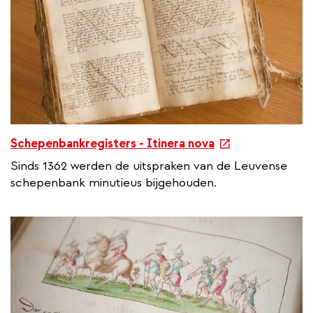
l
i
n
k
e
Schepenbankregisters - Itinera nova
x
Sinds 1362 werden de uitspraken van de Leuvense
t
schepenbank minutieus bijgehouden.
e
r
n
a
l
l
i
n