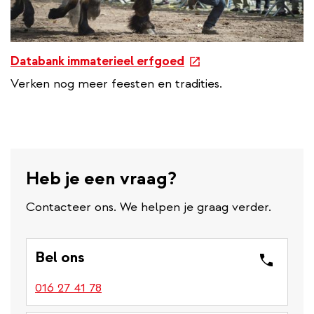
e
Databank immaterieel erfgoed
x
Verken nog meer feesten en tradities.
t
e
r
n
a
Heb je een vraag?
l
l
Contacteer ons. We helpen je graag verder.
i
n
k
Bel ons
016 27 41 78