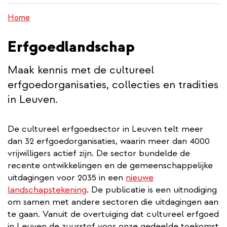
wisselen
inhoud
Home
gaan
Erfgoedlandschap
Maak kennis met de cultureel
erfgoedorganisaties, collecties en tradities
in Leuven.
De cultureel erfgoedsector in Leuven telt meer
dan 32 erfgoedorganisaties, waarin meer dan 4000
vrijwilligers actief zijn. De sector bundelde de
recente ontwikkelingen en de gemeenschappelijke
uitdagingen voor 2035 in een
nieuwe
landschapstekening
. De publicatie is een uitnodiging
om samen met andere sectoren die uitdagingen aan
te gaan. Vanuit de overtuiging dat cultureel erfgoed
in Leuven de zuurstof voor onze gedeelde toekomst