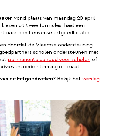
dweken
vond plaats van maandag 20 april
 kiezen uit twee formules: haal een
uit naar een Leuvense erfgoedlocatie.
eken doordat de Vlaamse ondersteuning
rfgoedpartners scholen ondersteunen met
 het
permanente aanbod voor scholen
of
dvies en ondersteuning op maat.
n van de Erfgoedweken?
Bekijk het
verslag