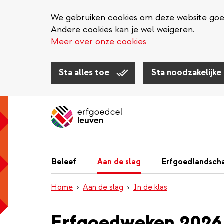
We gebruiken cookies om deze website goed 
Andere cookies kan je wel weigeren.
Meer over onze cookies
Sta alles toe
Sta noodzakelijke
Overslaan
en
naar
de
inhoud
Beleef
Aan de slag
Erfgoedlandsch
gaan
Home
Aan de slag
In de klas
Erfgoedweken 2026